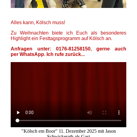
Alles kann, Kölsch muss!
Zu Weihnachten biete ich Euch als besonderes
Highlight ein Festtagsprogramm auf Kölsch an.
Anfragen unter: 0176-81258150, gerne auch
per
WhatsApp. Ich rufe zurück...
"Kölsch em Boor" 11. Dezember 2025 mit Jason
Schwickerath als Gast