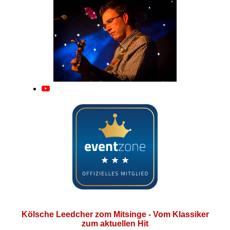
Kölsche Leedcher zom
Mitsinge -
Vom Klassiker
zum aktuellen Hit